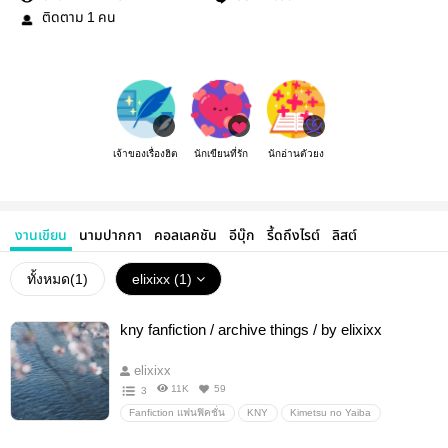
ติดตาม
คน
1
เจ้าของเรื่องฮิต
นักเขียนที่รัก
นักอ่านตัวยง
งานเขียน
นามปากกา
คอลเลคชัน
อีบุ๊ก
รี้ดถึงไรต์
ลิสต์
ทั้งหมด(
1
)
elixixx (1)
kny fanfiction / archive things / by elixixx
elixixx
11K
59
3
Fanfiction แฟนฟิคชั่น
KNY
Kimetsu no Yaiba
SabiGiyuu
saneoba
Boy love
อื่นๆ
วายสเตชั่น