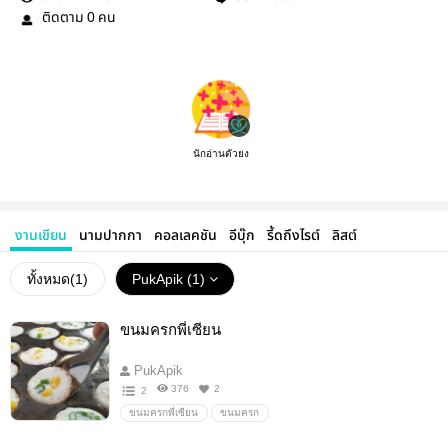
ติดตาม
คน
0
นักอ่านตัวยง
งานเขียน
นามปากกา
คอลเลคชัน
อีบุ๊ก
รี้ดถึงไรต์
ลิสต์
ทั้งหมด(
1
)
PukApik (1)
ขนมครกพี่เซียน
PukApik
376
2
2
ขนมครกพี่เซียน
ขนมครก