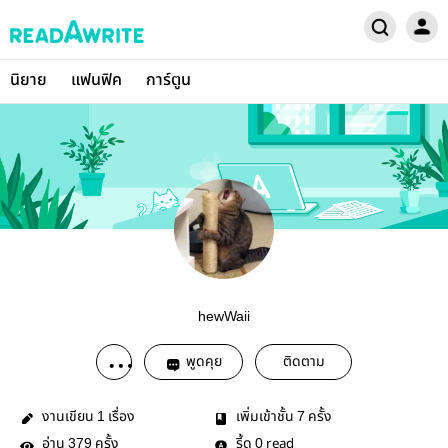
นิยาย
แฟนฟิค
การ์ตูน
hewWaii
พูดคุย
ติดตาม
งานเขียน
เรื่อง
เพิ่มเข้าชั้น
ครั้ง
1
7
อ่าน
ครั้ง
รี้ด
read
379
0