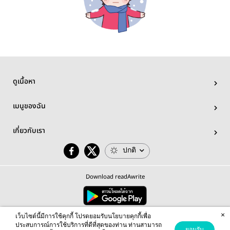
ดูเนื้อหา
เมนูของฉัน
เกี่ยวกับเรา
ปกติ
Download readAwrite
×
© 2026 readAwrite.com by MEB Corporation Public Company Limited
เว็บไซต์นี้มีการใช้คุกกี้ โปรดยอมรับนโยบายคุกกี้เพื่อ
This site is protected by reCAPTCHA and the Google
Privacy Policy
and
Terms of Service
apply.
ประสบการณ์การใช้บริการที่ดีที่สุดของท่าน ท่านสามารถ
ยอมรับ