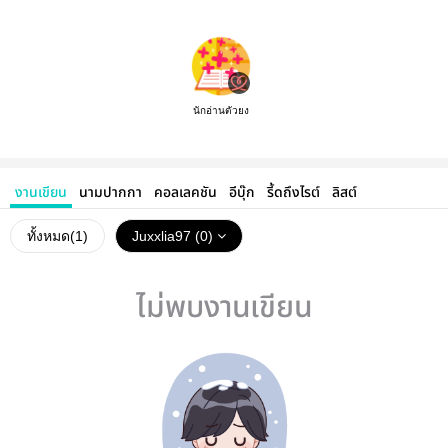
นักอ่านตัวยง
งานเขียน
นามปากกา
คอลเลคชัน
อีบุ๊ก
รี้ดถึงไรต์
ลิสต์
ทั้งหมด(
1
)
Juxxlia97 (0)
ไม่พบงานเขียน