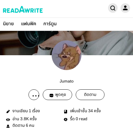
นิยาย
แฟนฟิค
การ์ตูน
Jumato
พูดคุย
ติดตาม
งานเขียน
เรื่อง
เพิ่มเข้าชั้น
ครั้ง
1
34
อ่าน
ครั้ง
รี้ด
read
3.8K
0
ติดตาม
คน
6