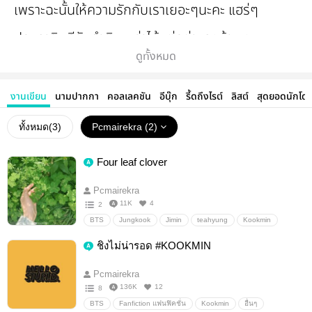
เพราะฉะนั้นให้ความรักกับเราเยอะๆนะคะ แฮร่ๆ
ปล.เรายินดีรับคำติชม ด่าได้แต่อย่าแรงน้า แง
ดูทั้งหมด
งานเขียน
นามปากกา
คอลเลคชัน
อีบุ๊ก
รี้ดถึงไรต์
ลิสต์
สุดยอดนักโด
ทั้งหมด(
3
)
Pcmairekra (2)
Four leaf clover
Pcmairekra
11K
4
2
BTS
Jungkook
Jimin
teahyung
Kookmin
Vmin
อื่นๆ
วายสเตชั่น
ชิงไม่น่ารอด #KOOKMIN
Pcmairekra
136K
12
8
BTS
Fanfiction แฟนฟิคชั่น
Kookmin
อื่นๆ