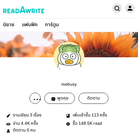
นิยาย
แฟนฟิค
การ์ตูน
mebusy
พูดคุย
ติดตาม
งานเขียน
เรื่อง
เพิ่มเข้าชั้น
ครั้ง
3
113
อ่าน
ครั้ง
รี้ด
read
4.4K
148.5K
ติดตาม
คน
0