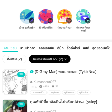
เจ้าของเรื่องฮิต
นักเขียนที่รัก
นักอ่านตัวยง
นักแชทติดเท
รนด์
งานเขียน
นามปากกา
คอลเลคชัน
อีบุ๊ก
รี้ดถึงไรต์
ลิสต์
สุดยอดนักโด
ทั้งหมด(
2
)
KumashoutO27 (2)
[D.Gray-Man] พอเถอะจอย (TykixNea)
จบ
KumashoutO27
486K
52
1
วายสเตชั่น
boylove
tykixnea
tykimikk
neadcampbell
lavi
lenaleelee
D.gray-man
คุณพัศดีขี้แกล้งเกินไปหรือเปล่านะ [lysley]
จบ
KumashoutO27