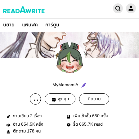
นิยาย
แฟนฟิค
การ์ตูน
MyMamamiA
พูดคุย
ติดตาม
งานเขียน
เรื่อง
เพิ่มเข้าชั้น
ครั้ง
2
650
อ่าน
ครั้ง
รี้ด
read
854.5K
665.7K
ติดตาม
คน
178