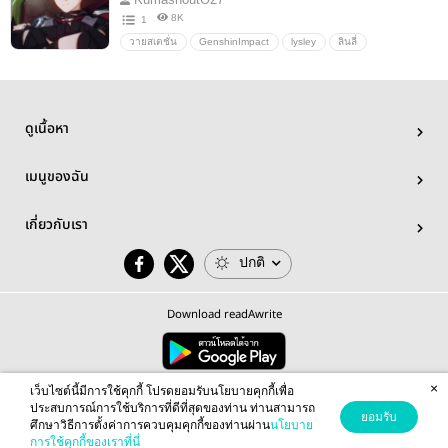
8K
1
วายสเตชั่น
GenshinImpact
lysley
ลินลี่
lyneyxwriothesley
ดูเนื้อหา
เมนูของฉัน
เกี่ยวกับเรา
ปกติ
Download readAwrite
×
© 2026 readAwrite.com by MEB Corporation Public Company Limited
เว็บไซต์นี้มีการใช้คุกกี้ โปรดยอมรับนโยบายคุกกี้เพื่อ
This site is protected by reCAPTCHA and the Google
Privacy Policy
and
Terms of Service
apply.
ประสบการณ์การใช้บริการที่ดีที่สุดของท่าน ท่านสามารถ
ยอมรับ
ศึกษาวิธีการตั้งค่าการควบคุมคุกกี้ของท่านผ่าน
นโยบาย
การใช้คุกกี้ของเราที่นี่