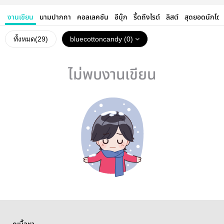
งานเขียน
นามปากกา
คอลเลคชัน
อีบุ๊ก
รี้ดถึงไรต์
ลิสต์
สุดยอดนักโด
ทั้งหมด(
29
)
bluecottoncandy (0)
ไม่พบงานเขียน