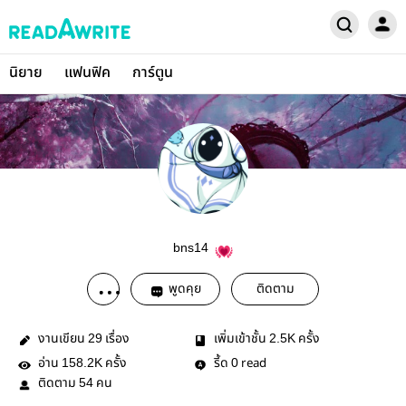
นิยาย
แฟนฟิค
การ์ตูน
bns14
พูดคุย
ติดตาม
งานเขียน
เรื่อง
เพิ่มเข้าชั้น
ครั้ง
29
2.5K
อ่าน
ครั้ง
รี้ด
read
158.2K
0
ติดตาม
คน
54