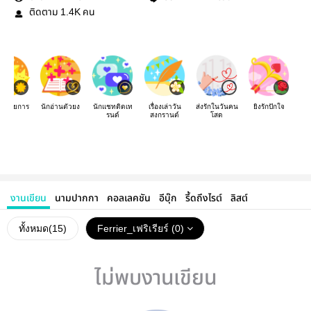
ติดตาม
คน
1.4K
จัดรายการ
นักอ่านตัวยง
นักแชทติดเท
เรื่องเล่าวัน
ส่งรักในวันคน
ยิงรักปักใจ
รนด์
สงกรานต์
โสด
งานเขียน
นามปากกา
คอลเลคชัน
อีบุ๊ก
รี้ดถึงไรต์
ลิสต์
ทั้งหมด(
15
)
Ferrier_เฟริเรียร์ (0)
ไม่พบงานเขียน