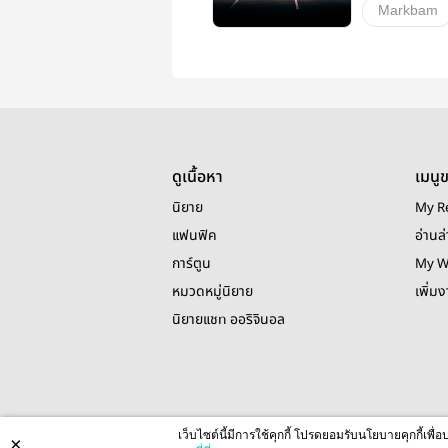
Markbam
อื่นๆ
ว
ดูเนื้อหา
เมนู
นิยาย
My R
แฟนฟิค
อ่านล่
การ์ตูน
My W
หมวดหมู่นิยาย
เพิ่ม
นิยายแชท ออริจินอล
เว็บไซต์นี้มีการใช้คุกกี้ โปรดยอมรับนโยบายคุกกี้เพ
×