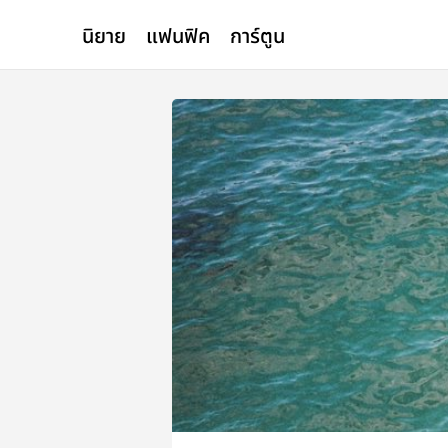
นิยาย
แฟนฟิค
การ์ตูน