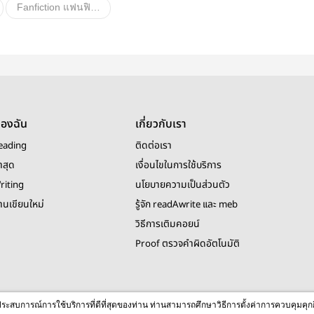
Fanfiction แฟนฟิคชั่น
ายสเตชั่น
ของฉัน
เกี่ยวกับเรา
eading
ติดต่อเรา
าสุด
เงื่อนไขในการใช้บริการ
riting
นโยบายความเป็นส่วนตัว
งานเขียนใหม่
รู้จัก readAwrite และ meb
วิธีการเติมคอยน์
Proof ตรวจคำผิดอัตโนมัติ
© 2026 readAwrite.com by MEB Corporation Public Company Limited
ื่อประสบการณ์การใช้บริการที่ดีที่สุดของท่าน ท่านสามารถศึกษาวิธีการตั้งค่าการควบคุมคุก
This site is protected by reCAPTCHA and the Google
Privacy Policy
and
Terms of Service
apply.