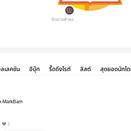
นักอ่านตัวยง
ลเลคชัน
อีบุ๊ก
รี้ดถึงไรต์
ลิสต์
สุดยอดนักโด
on-MarkBam
2