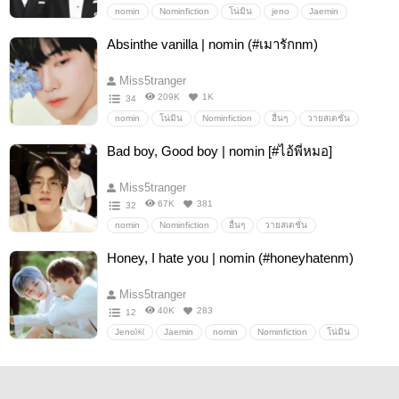
nomin
Nominfiction
โน่มิน
jeno
Jaemin
อื่นๆ
วายสเตชั่น
Absinthe vanilla | nomin (#เมารักnm)
Miss5tranger
209K
1K
34
nomin
โน่มิน
Nominfiction
อื่นๆ
วายสเตชั่น
Bad boy, Good boy | nomin [#ไอ้พี่หมอ]
Miss5tranger
67K
381
32
nomin
Nominfiction
อื่นๆ
วายสเตชั่น
Honey, I hate you | nomin (#honeyhatenm)
Miss5tranger
40K
283
12
Jeno￼
Jaemin
nomin
Nominfiction
โน่มิน
อื่นๆ
วายสเตชั่น