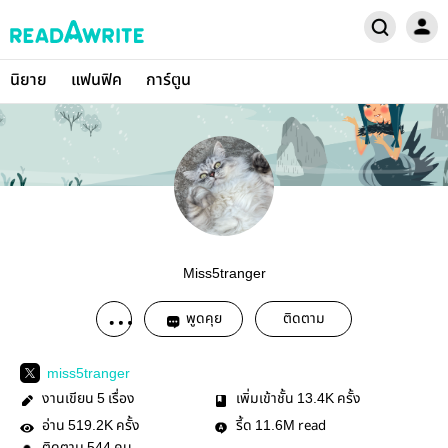
นิยาย
แฟนฟิค
การ์ตูน
Miss5tranger
พูดคุย
ติดตาม
miss5tranger
งานเขียน
เรื่อง
เพิ่มเข้าชั้น
ครั้ง
5
13.4K
อ่าน
ครั้ง
รี้ด
read
519.2K
11.6M
544