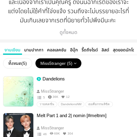
และเนื่องจากเราเป็นคุณครู ดังนั้นฉากเรตของเราจะ
แต่งโดยไม่ใช้คำที่โจ่งแจ้ง รวมถึงจะไม่บรรยายอะไรที่
มันเกินเลยจากเรตที่นิยายทั่วไปพึงมีนะคะ
ดูทั้งหมด
ขอให้ทุกคนมีความสุขกับการอ่านงานของเรานะคะ
งานเขียน
นามปากกา
คอลเลคชัน
อีบุ๊ก
รี้ดถึงไรต์
ลิสต์
สุดยอดนักโด
ตัวเราเองก็มีแรงเขียนเพราะคอมเมนต์ของคนอ่านทุก
คนเช่นกันค่ะ
ทั้งหมด(
5
)
Miss5tranger (5)
Dandelions
Miss5tranger
36K
12
5
วายสเตชั่น
DandelionsNM
เธอคือกรรมลิขิต
nominfanfiction
nomin
Melt Part 1 and 2| nomin [#meltnm]
Miss5tranger
69K
304
46