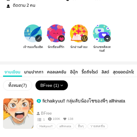
ติดตาม
คน
2
เจ้าของเรื่องฮิต
นักเขียนที่รัก
นักอ่านตัวยง
นักแชทติดเท
รนด์
งานเขียน
นามปากกา
คอลเลคชัน
อีบุ๊ก
รี้ดถึงไรต์
ลิสต์
สุดยอดนักโด
ทั้งหมด(
7
)
BFree (1)
fichaikyuu!! กลุ่มลับน้องโชของพี่ๆ allhinata
BFree
100K
138
1
Haikyuu!!
allhinata
อื่นๆ
วายสเตชั่น