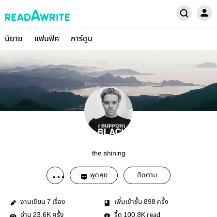
นิยาย
แฟนฟิค
การ์ตูน
the shining
พูดคุย
ติดตาม
งานเขียน
เรื่อง
เพิ่มเข้าชั้น
ครั้ง
7
898
อ่าน
ครั้ง
รี้ด
read
23.6K
100.8K