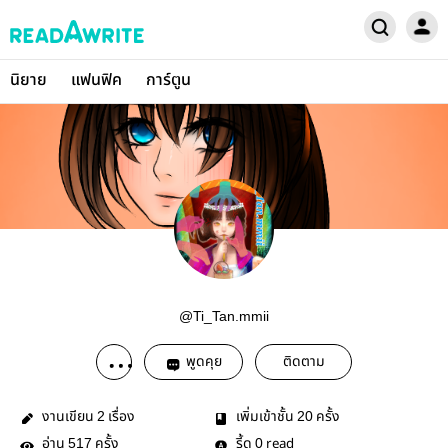
นิยาย
แฟนฟิค
การ์ตูน
@Ti_Tan.mmii
พูดคุย
ติดตาม
งานเขียน
เรื่อง
เพิ่มเข้าชั้น
ครั้ง
2
20
อ่าน
ครั้ง
รี้ด
read
517
0