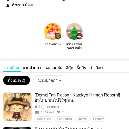
ติดตาม
คน
0
นักอ่านตัวยง
ผู้ช่วยตัวน้อย
ของซานต้า
งานเขียน
นามปากกา
คอลเลคชัน
อีบุ๊ก
รี้ดถึงไรต์
ลิสต์
ทั้งหมด(
2
)
นามปากกา
[Demo|Fan Fiction : Katekyo Hitman Reborn!]
อัลโกบาเลโน่ไร้จุกนม
Ti_Tan.mmii
421
5
5
slice of life
Fan-Fiction
drama
Fantasy
psychological
friendship
Action
โชเน็นลึกซึ้ง