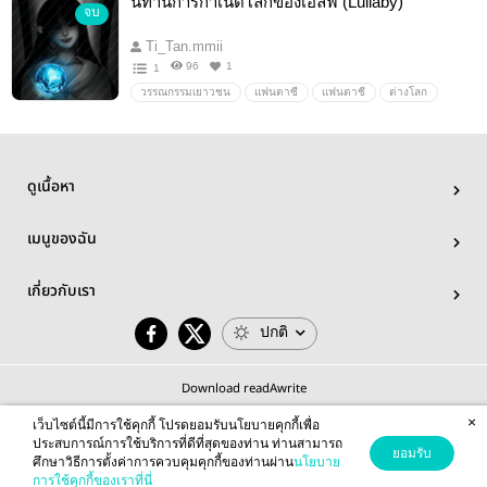
นิทานการกำเนิดโลกของเอลฟ์ (Lullaby)
จบ
ฟิคเน้นตัวละคร
ฟิคสายเติบโต
relationship
comingofage
slicesoflife
ดอง!
Fanfiction
Ti_Tan.mmii
Leoverse
LeoSaga
นักฆ่าสัตว์เลี้ยงเลโอ
96
1
1
อัลโกบาเลโน่ไร้จุกนม
แฟนฟิคreborn
วรรณกรรมเยาวชน
แฟนตาซี
แฟนตาชี
ต่างโลก
katekyohitmanreborn!
fickatekyohitmanreborn
reborn!
เวทย์มนตร์
Leo
ดูเนื้อหา
เมนูของฉัน
เกี่ยวกับเรา
ปกติ
Download readAwrite
×
เว็บไซต์นี้มีการใช้คุกกี้ โปรดยอมรับนโยบายคุกกี้เพื่อ
ประสบการณ์การใช้บริการที่ดีที่สุดของท่าน ท่านสามารถ
ยอมรับ
ศึกษาวิธีการตั้งค่าการควบคุมคุกกี้ของท่านผ่าน
นโยบาย
© 2026 readAwrite.com by MEB Corporation Public Company Limited
การใช้คุกกี้ของเราที่นี่
This site is protected by reCAPTCHA and the Google
Privacy Policy
and
Terms of Service
apply.