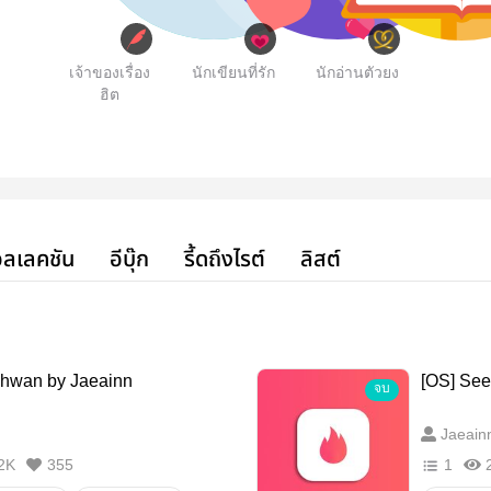
เจ้าของเรื่อง
นักเขียนที่รัก
นักอ่านตัวยง
ฮิต
ลเลคชัน
อีบุ๊ก
รี้ดถึงไรต์
ลิสต์
nhwan by Jaeainn
[OS] See
จบ
Jaeain
2K
355
1