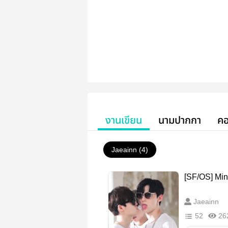
งานเขียน
นามปากกา
คอ
Jaeainn (4)
[SF/OS] Mi
Jaeainn
52
26