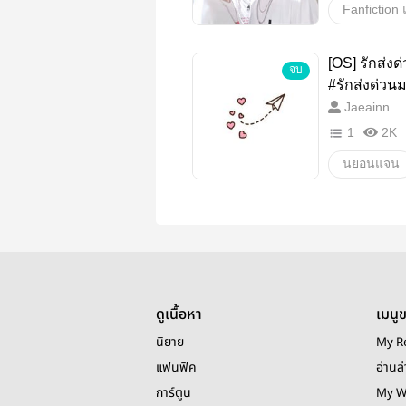
minhwan
[OS] รักส่ง
จบ
วายสเตชั่น
#รักส่งด่วน
Jaeainn
1
2K
นยอนแจน
วายสเตชั่น
ดูเนื้อหา
เมนู
นิยาย
My R
แฟนฟิค
อ่านล่
การ์ตูน
My W