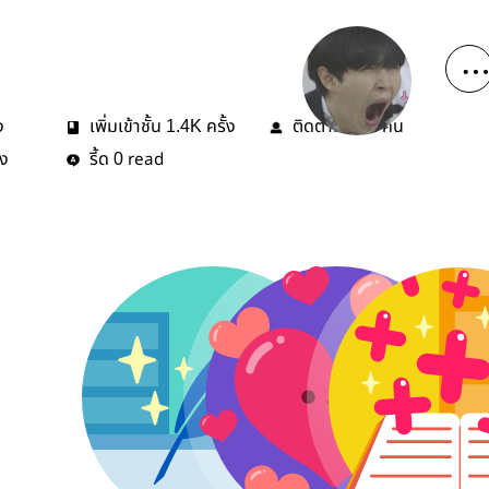
ง
เพิ่มเข้าชั้น
ครั้ง
ติดตาม
คน
1.4K
112
้ง
รี้ด
read
0