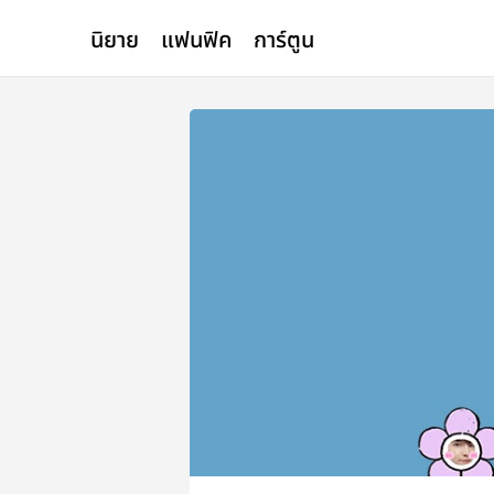
นิยาย
แฟนฟิค
การ์ตูน