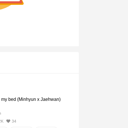
 my bed (Minhyun x Jaehwan)
n
2K
34