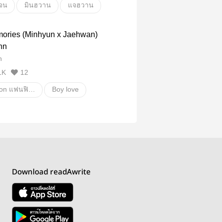
จน
มินฮวาน
แจฮวาน
น
อื่นๆ
วายสเตชั่น
ories (Minhyun x Jaehwan)
nn
n
1K
12
Fanfiction แฟนฟิคชั่น
Boy love
Download readAwrite