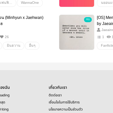
Fanfiction แฟนฟิคชั่น
WannaOne
นยอนแ
นยอนแจน
อื่นๆ
มินฮยอ
ด่วน (Minhyun x Jaehwan)
[OS] Mem
จบ
มฮ
by Jaeai
Jaeain
26
1
มินฮวาน
อื่นๆ
ดรามา
ของฉัน
เกี่ยวกับเรา
eading
ติดต่อเรา
าสุด
เงื่อนไขในการใช้บริการ
riting
นโยบายความเป็นส่วนตัว