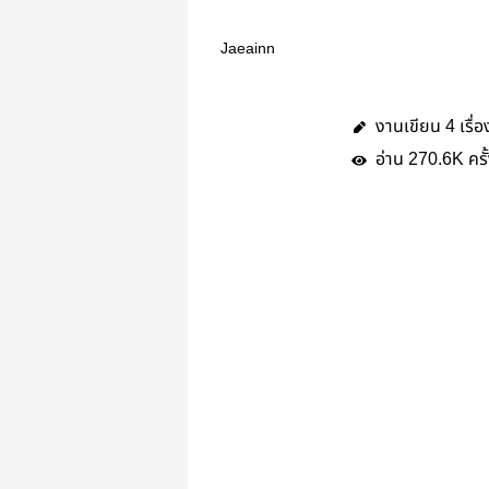
Jaeainn
งานเขียน
เรื่อ
4
อ่าน
ครั
270.6K