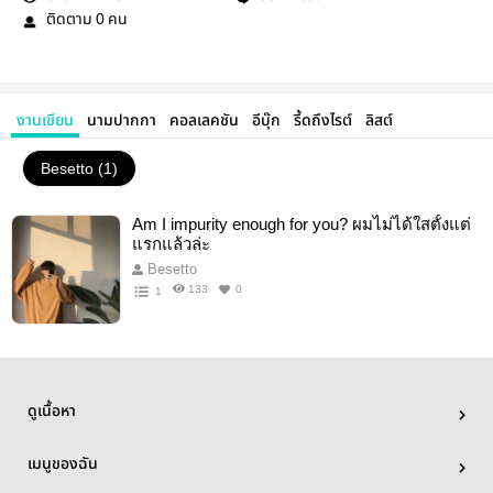
ติดตาม
คน
0
งานเขียน
นามปากกา
คอลเลคชัน
อีบุ๊ก
รี้ดถึงไรต์
ลิสต์
Besetto (1)
Am I impurity enough for you? ผมไม่ได้ใสตั้งแต่
แรกแล้วล่ะ
Besetto
133
0
1
ดูเนื้อหา
เมนูของฉัน