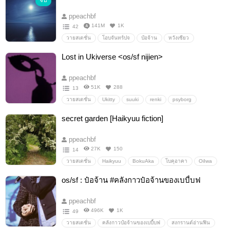
จบ
ppeachbf
141M
1K
42
วายสเตชั่น
โอบจันทร์ปจ
ป๋อจ้าน
หวังเซียว
ปรมาจารย์ลัทธิมาร
Lost in Ukiverse <os/sf nijien>
ppeachbf
51K
288
13
วายสเตชั่น
Ukitty
suuki
renki
psyborg
sonnyban
secret garden [Haikyuu fiction]
ppeachbf
27K
150
14
วายสเตชั่น
Haikyuu
BokuAka
โบคุอาคา
OiIwa
โออิอิวะ
KenHina
เคนฮินะ
อะอุน
atsuhina
os/sf : ป๋อจ้าน #คลังกาวป๋อจ้านของเบบี้บฟ
OsaHina
ppeachbf
496K
1K
49
วายสเตชั่น
คลังกาวป๋อจ้านของเบบี้บฟ
สงกรานต์อ่านฟิน