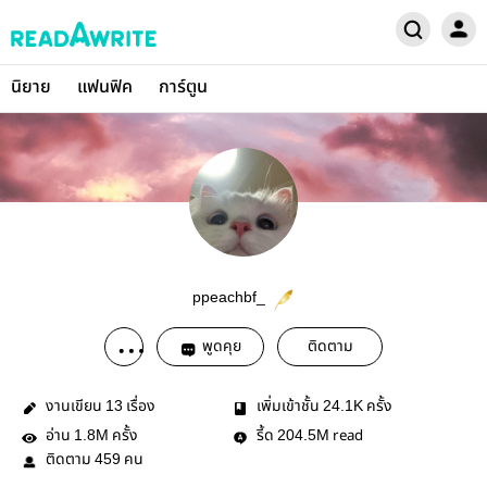
นิยาย
แฟนฟิค
การ์ตูน
ppeachbf_
พูดคุย
ติดตาม
งานเขียน
เรื่อง
เพิ่มเข้าชั้น
ครั้ง
13
24.1K
อ่าน
ครั้ง
รี้ด
read
1.8M
204.5M
ติดตาม
คน
459