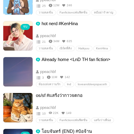
12M
246
25
วายสเตชั่น
Fanfictionแฟนฟิคชั่น
หมีอย่ารำคาญ
แสร้งว่าเพืน่อ
เจมส์เต้
hot nerd #KenHina
จบ
ppeachbf
34M
635
21
วายสเตชั่น
เนิร์ดพี่คิง
Haikyuu
KenHina
kurootsuki
Already home <LnD TH fan fiction>
ppeachbf
11M
142
3
ห้องแห่งความรัก
lnd
loveanddeepspaceth
os/sf #แสร้งว่ากาวจตกอ
ppeachbf
22K
149
10
วายสเตชั่น
Fanfictionแฟนฟิคชั่น
แสร้งว่าเพืน่อ
แสร้งว่าพ้นี่อง
โอบจันทร์ (END) #ป๋อจ้าน