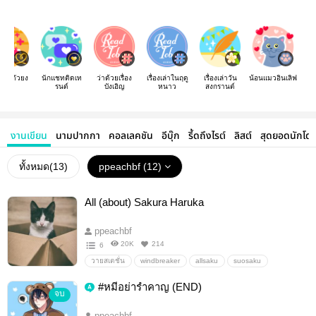
อ่านตัวยง
นักแชทติดเท
ว่าด้วยเรื่อง
เรื่องเล่าในฤดู
เรื่องเล่าวัน
น้อนแมวอินเลิฟ
รนด์
บังเอิญ
หนาว
สงกรานต์
งานเขียน
นามปากกา
คอลเลคชัน
อีบุ๊ก
รี้ดถึงไรต์
ลิสต์
สุดยอดนักโด
ทั้งหมด(
13
)
ppeachbf (12)
All (about) Sakura Haruka
ppeachbf
20K
214
6
วายสเตชั่น
windbreaker
allsaku
suosaku
endosaku
KiryuSaku
Kajisaku
#หมีอย่ารำคาญ (END)
จบ
ppeachbf