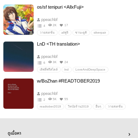
ป๋อจ้าน
อี้จ้าน
วั่งเซี่ยน
ปรมาจารย์ลัทธิมาร
os/sf tenipuri <AllxFuji>
ppeachbf
2K
17
4
วายสเตชั่น
allฟูจิ
ซานะยูคิ
silverpair
โอโทริชิชิโดะ
theprinceoftennis
tenipuri
LnD <TH translation>
ppeachbf
3K
24
6
เลิฟลี่ฟรีสไตล์
lnd
LoveAndDeepSpace
w/BoZhan #READTOBER2019
ppeachbf
5K
55
2
readtober2019
วิทป๋อจ้าน2019
อื่นๆ
วายสเตชั่น
ดูเนื้อหา