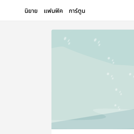
นิยาย
แฟนฟิค
การ์ตูน