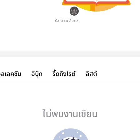
นักอ่านตัวยง
ลเลคชัน
อีบุ๊ก
รี้ดถึงไรต์
ลิสต์
ไม่พบงานเขียน