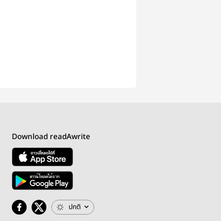
Download readAwrite
ปกติ