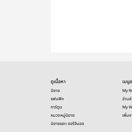
ดูเนื้อหา
เมนู
นิยาย
My R
แฟนฟิค
อ่านล่
การ์ตูน
My W
หมวดหมู่นิยาย
เพิ่ม
นิยายแชท ออริจินอล