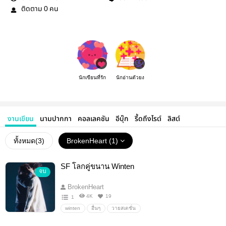
ติดตาม
คน
0
นักเขียนที่รัก
นักอ่านตัวยง
งานเขียน
นามปากกา
คอลเลคชัน
อีบุ๊ก
รี้ดถึงไรต์
ลิสต์
ทั้งหมด(
3
)
BrokenHeart (1)
SF โลกคู่ขนาน Winten
จบ
BrokenHeart
4K
19
1
winten
อื่นๆ
วายสเตชั่น