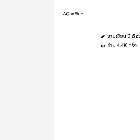
AQuaBlue_
งานเขียน
เรื่อ
0
อ่าน
ครั้ง
4.4K