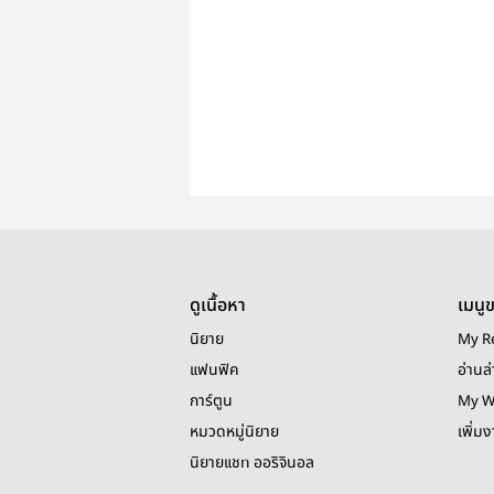
ดูเนื้อหา
เมนู
นิยาย
My R
แฟนฟิค
อ่านล่
การ์ตูน
My W
หมวดหมู่นิยาย
เพิ่ม
นิยายแชท ออริจินอล