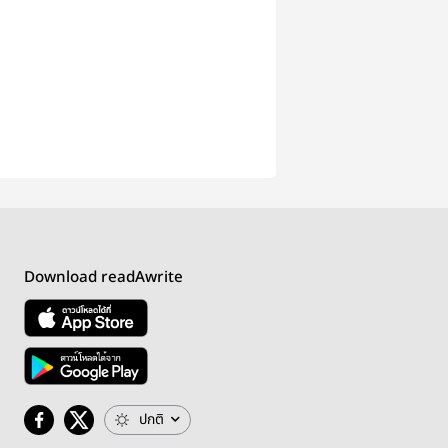
Download readAwrite
ปกติ