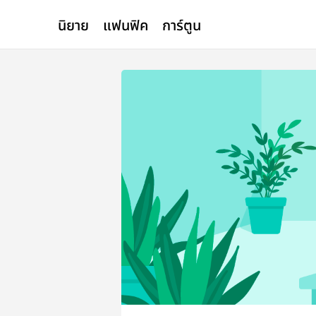
นิยาย
แฟนฟิค
การ์ตูน