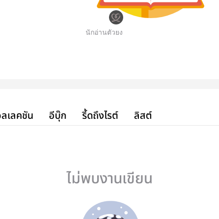
นักอ่านตัวยง
ลเลคชัน
อีบุ๊ก
รี้ดถึงไรต์
ลิสต์
ไม่พบงานเขียน