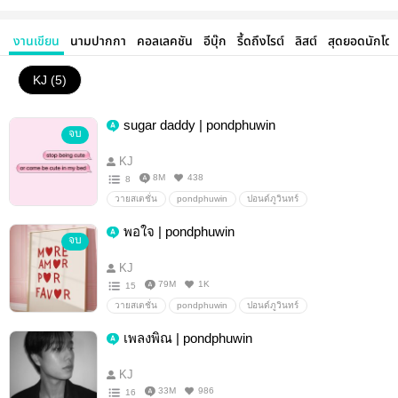
งานเขียน
นามปากกา
คอลเลคชัน
อีบุ๊ก
รี้ดถึงไรต์
ลิสต์
สุดยอดนักโด
KJ (5)
sugar daddy | pondphuwin
จบ
KJ
8M
438
8
วายสเตชั่น
pondphuwin
ปอนด์ภูวินทร์
พอใจ | pondphuwin
จบ
KJ
79M
1K
15
วายสเตชั่น
pondphuwin
ปอนด์ภูวินทร์
เพลงพิณ | pondphuwin
KJ
33M
986
16