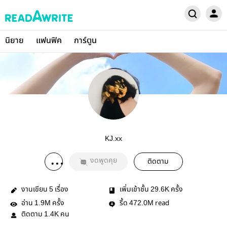
นิยาย
แฟนฟิค
การ์ตูน
KJ.xx
งดพูดคุย
ติดตาม
งานเขียน
เรื่อง
เพิ่มเข้าชั้น
ครั้ง
5
29.6K
อ่าน
ครั้ง
รี้ด
read
1.9M
472.0M
ติดตาม
คน
1.4K