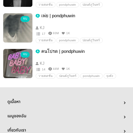
วายสเตชั่น
pondphuwin
ปอนด์ภูวินทร์
เพ่ย | pondphuwin
จบ
KJ
93M
1K
17
วายสเตชั่น
pondphuwin
ปอนด์ภูวินทร์
คนโปรด | pondphuwin
จบ
KJ
44M
1K
14
วายสเตชั่น
ปอนด์ภูวินทร์
pondphuwin
จุงดัง
joongdunk
ดูเนื้อหา
เมนูของฉัน
เกี่ยวกับเรา