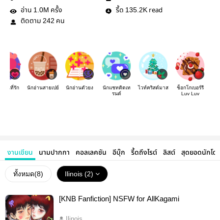
อ่าน
ครั้ง
รี้ด
read
1.0M
135.2K
ติดตาม
คน
242
เขียนที่รัก
นักอ่านสายเปย์
นักอ่านตัวยง
นักแชทติดเท
ไวท์คริสต์มาส
ช็อกโกเบอร์รี
รนด์
Luv Luv
งานเขียน
นามปากกา
คอลเลคชัน
อีบุ๊ก
รี้ดถึงไรต์
ลิสต์
สุดยอดนักโด
ทั้งหมด(
8
)
Ilinois (2)
[KNB Fanfiction] NSFW for AllKagami
Ilinois