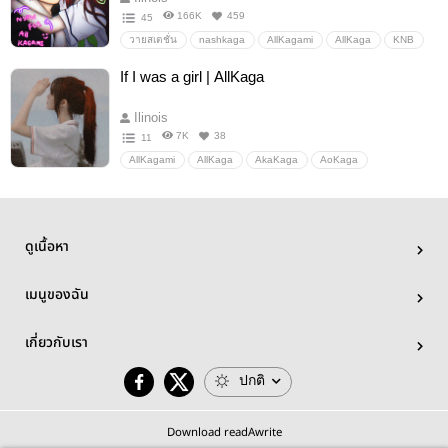
166K
459
45
วายสเตชั่น
nashkaga
AllKagami
AllKaga
KNB
AoKaga
AkaKaga
KiKaga
KuroKaga
If I was a girl | AllKaga
MidoKaga
MuraKaga
Ilinois
7K
38
11
AllKagami
AllKaga
AkaKaga
AoKaga
KiseKaga
KuroKaga
MidoKaga
MuraKaga
KNB
อื่นๆ
ดูเนื้อหา
เมนูของฉัน
เกี่ยวกับเรา
ปกติ
Download readAwrite