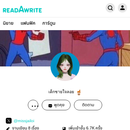
นิยาย
แฟนฟิค
การ์ตูน
เด็กชายใจลอย
พูดคุย
ติดตาม
@missjailoi
งานเขียน
เรื่อง
เพิ่มเข้าชั้น
ครั้ง
8
6.7K