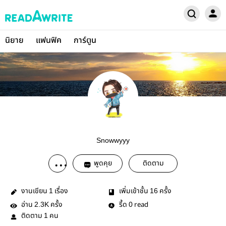
นิยาย
แฟนฟิค
การ์ตูน
Snowwyyy
พูดคุย
ติดตาม
งานเขียน
เรื่อง
เพิ่มเข้าชั้น
ครั้ง
1
16
อ่าน
ครั้ง
รี้ด
read
2.3K
0
ติดตาม
คน
1