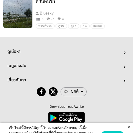
หวนคืนรัก
Bluesky
2K
4
3
หวนคืนรัก
ภูวิน
ภูผา
วิน
แอบรัก
ดูเนื้อหา
เมนูของฉัน
เกี่ยวกับเรา
ปกติ
Download readAwrite
×
เว็บไซต์นี้มีการใช้คุกกี้ โปรดยอมรับนโยบายคุกกี้เพื่อ
© 2026 readAwrite.com by MEB Corporation Public Company Limited
This site is protected by reCAPTCHA and the Google
Privacy Policy
and
Terms of Service
apply.