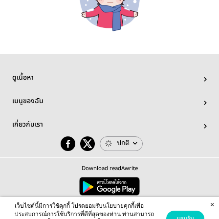
ดูเนื้อหา
เมนูของฉัน
เกี่ยวกับเรา
ปกติ
Download readAwrite
×
© 2026 readAwrite.com by MEB Corporation Public Company Limited
เว็บไซต์นี้มีการใช้คุกกี้ โปรดยอมรับนโยบายคุกกี้เพื่อ
This site is protected by reCAPTCHA and the Google
Privacy Policy
and
Terms of Service
apply.
ประสบการณ์การใช้บริการที่ดีที่สุดของท่าน ท่านสามารถ
ยอมรับ