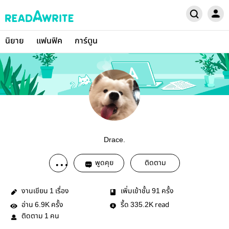
นิยาย
แฟนฟิค
การ์ตูน
Drace.
พูดคุย
ติดตาม
งานเขียน
เรื่อง
เพิ่มเข้าชั้น
ครั้ง
1
91
อ่าน
ครั้ง
รี้ด
read
6.9K
335.2K
ติดตาม
คน
1