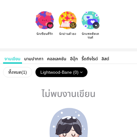
นักเขียนที่รัก
นักอ่านตัวยง
นักแชทติดเท
รนด์
งานเขียน
นามปากกา
คอลเลคชัน
อีบุ๊ก
รี้ดถึงไรต์
ลิสต์
ทั้งหมด(
1
)
Lightwood-Bane (0)
ไม่พบงานเขียน