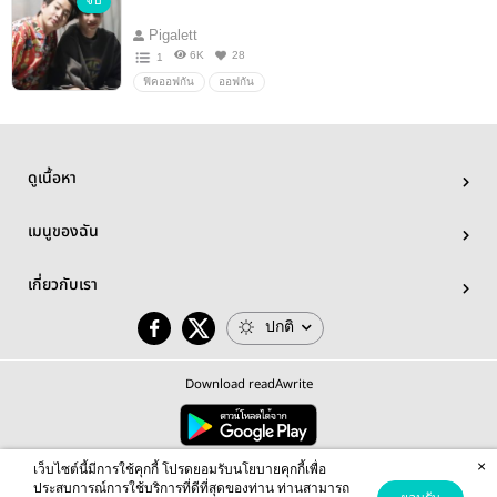
จบ
Pigalett
6K
28
1
ฟิคออฟกัน
ออฟกัน
ดูเนื้อหา
เมนูของฉัน
เกี่ยวกับเรา
ปกติ
Download readAwrite
×
© 2026 readAwrite.com by MEB Corporation Public Company Limited
เว็บไซต์นี้มีการใช้คุกกี้ โปรดยอมรับนโยบายคุกกี้เพื่อ
This site is protected by reCAPTCHA and the Google
Privacy Policy
and
Terms of Service
apply.
ประสบการณ์การใช้บริการที่ดีที่สุดของท่าน ท่านสามารถ