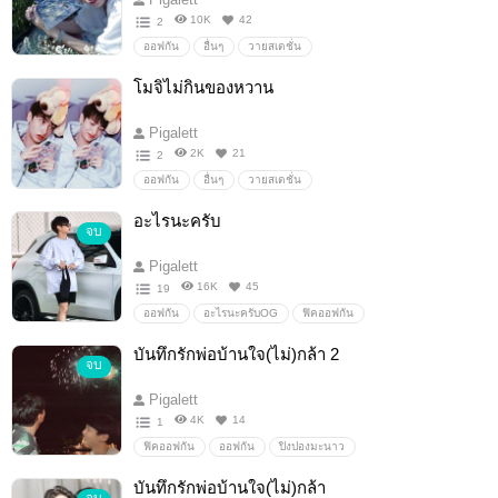
10K
42
2
ออฟกัน
อื่นๆ
วายสเตชั่น
โมจิไม่กินของหวาน
Pigalett
2K
21
2
ออฟกัน
อื่นๆ
วายสเตชั่น
อะไรนะครับ
จบ
Pigalett
16K
45
19
ออฟกัน
อะไรนะครับOG
ฟิคออฟกัน
บันทึกรักพ่อบ้านใจ(ไม่)กล้า 2
จบ
Pigalett
4K
14
1
ฟิคออฟกัน
ออฟกัน
ปิงปองมะนาว
บันทึกรักพ่อบ้านใจ(ไม่)กล้า