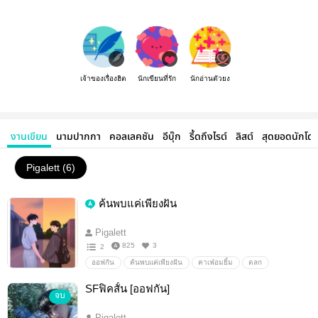
เจ้าของเรื่องฮิต
นักเขียนที่รัก
นักอ่านตัวยง
งานเขียน
นามปากกา
คอลเลคชัน
อีบุ๊ก
รี้ดถึงไรต์
ลิสต์
สุดยอดนักโด
Pigalett (6)
ค้นพบแค่เพียงฝัน
Pigalett
825
3
2
ออฟกัน
ค้นพบแค่เพียงฝัน
คาเฟ่อมยิ้ม
ตลก
SFฟิคสั้น [ออฟกัน]
จบ
Pigalett