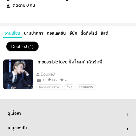
ติดตาม
คน
0
งานเขียน
นามปากกา
คอลเลคชัน
อีบุ๊ก
รี้ดถึงไรต์
ลิสต์
DoubleJ (1)
Impossible love ผิดไหมถ้าฉันรักพี่
DoubleJ
819
1
1
Impossiblelove
อื่นๆ
วายสเตชั่น
ดูเนื้อหา
เมนูของฉัน