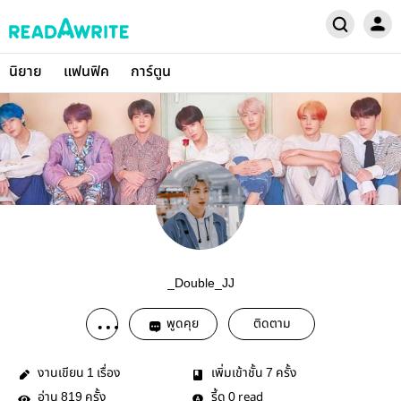
นิยาย
แฟนฟิค
การ์ตูน
_Double_JJ
พูดคุย
ติดตาม
งานเขียน
เรื่อง
เพิ่มเข้าชั้น
ครั้ง
1
7
อ่าน
ครั้ง
รี้ด
read
819
0