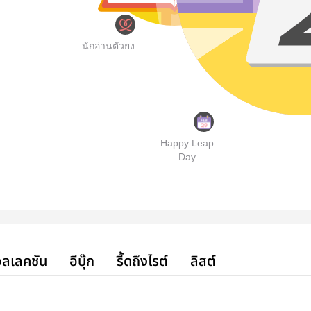
นักอ่านตัวยง
Happy Leap
Day
ลเลคชัน
อีบุ๊ก
รี้ดถึงไรต์
ลิสต์