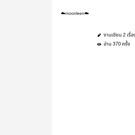
☁️moonleen☁️
งานเขียน
เรื่อ
2
อ่าน
ครั้ง
370