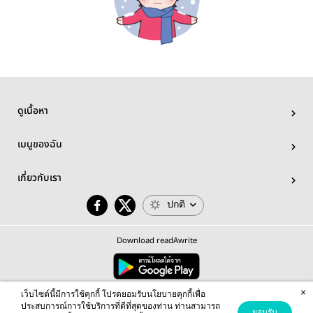
ดูเนื้อหา
เมนูของฉัน
เกี่ยวกับเรา
ปกติ
Download readAwrite
×
© 2026 readAwrite.com by MEB Corporation Public Company Limited
เว็บไซต์นี้มีการใช้คุกกี้ โปรดยอมรับนโยบายคุกกี้เพื่อ
This site is protected by reCAPTCHA and the Google
Privacy Policy
and
Terms of Service
apply.
ประสบการณ์การใช้บริการที่ดีที่สุดของท่าน ท่านสามารถ
ยอมรับ