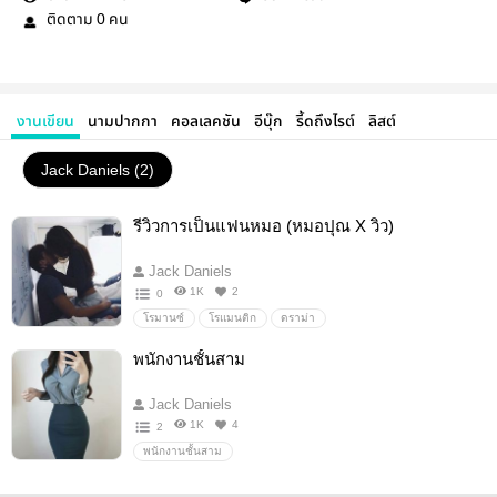
ติดตาม
คน
0
งานเขียน
นามปากกา
คอลเลคชัน
อีบุ๊ก
รี้ดถึงไรต์
ลิสต์
Jack Daniels (2)
รีวิวการเป็นแฟนหมอ (หมอปุณ X วิว)
Jack Daniels
1K
2
0
โรมานซ์
โรแมนติก
ดราม่า
พนักงานชั้นสาม
Jack Daniels
1K
4
2
พนักงานชั้นสาม