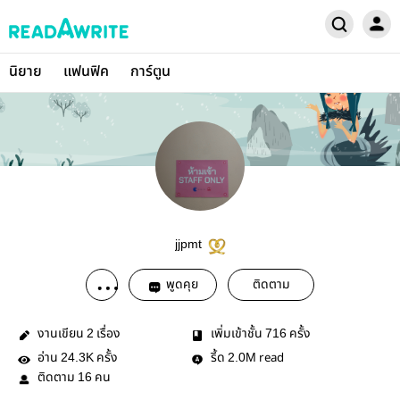
นิยาย
แฟนฟิค
การ์ตูน
jjpmt
พูดคุย
ติดตาม
งานเขียน
เรื่อง
เพิ่มเข้าชั้น
ครั้ง
2
716
อ่าน
ครั้ง
รี้ด
read
24.3K
2.0M
ติดตาม
คน
16