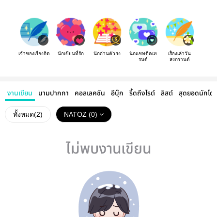
เจ้าของเรื่องฮิต
นักเขียนที่รัก
นักอ่านตัวยง
นักแชทติดเท
เรื่องเล่าวัน
รนด์
สงกรานต์
งานเขียน
นามปากกา
คอลเลคชัน
อีบุ๊ก
รี้ดถึงไรต์
ลิสต์
สุดยอดนักโด
ทั้งหมด(
2
)
NATOZ (0)
ไม่พบงานเขียน