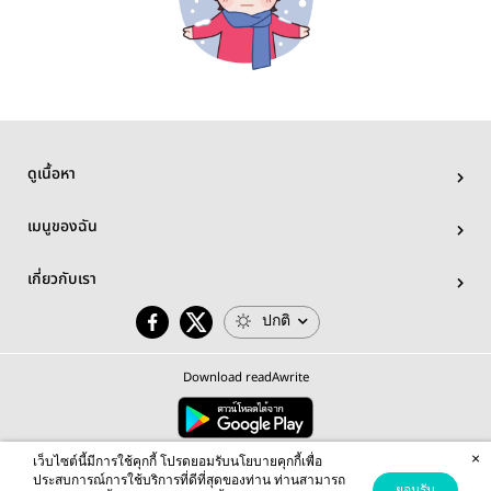
ดูเนื้อหา
เมนูของฉัน
เกี่ยวกับเรา
ปกติ
Download readAwrite
×
© 2026 readAwrite.com by MEB Corporation Public Company Limited
เว็บไซต์นี้มีการใช้คุกกี้ โปรดยอมรับนโยบายคุกกี้เพื่อ
This site is protected by reCAPTCHA and the Google
Privacy Policy
and
Terms of Service
apply.
ประสบการณ์การใช้บริการที่ดีที่สุดของท่าน ท่านสามารถ
ยอมรับ