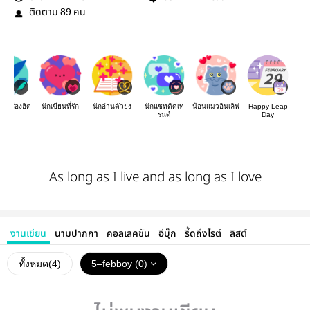
ติดตาม
คน
89
องเรื่องฮิต
นักเขียนที่รัก
นักอ่านตัวยง
นักแชทติดเท
น้อนแมวอินเลิฟ
Happy Leap
รนด์
Day
As long as I live and as long as I love
งานเขียน
นามปากกา
คอลเลคชัน
อีบุ๊ก
รี้ดถึงไรต์
ลิสต์
ทั้งหมด(
4
)
5–febboy (0)