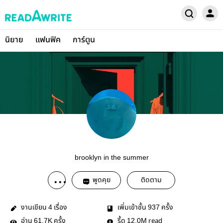
นิยาย
แฟนฟิค
การ์ตูน
brooklyn in the summer
พูดคุย
ติดตาม
งานเขียน
เรื่อง
เพิ่มเข้าชั้น
ครั้ง
4
937
อ่าน
ครั้ง
รี้ด
read
61.7K
12.0M