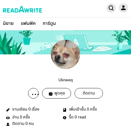
นิยาย
แฟนฟิค
การ์ตูน
Ukneeq
พูดคุย
ติดตาม
งานเขียน
เรื่อง
เพิ่มเข้าชั้น
ครั้ง
0
0
อ่าน
ครั้ง
รี้ด
read
0
0
ติดตาม
คน
0