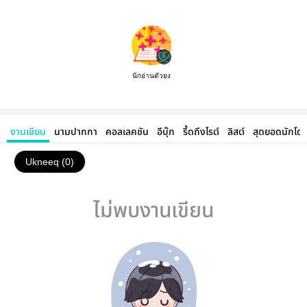
นักอ่านตัวยง
งานเขียน
นามปากกา
คอลเลคชัน
อีบุ๊ก
รี้ดถึงไรต์
ลิสต์
สุดยอดนักโด
Ukneeq (0)
ไม่พบงานเขียน