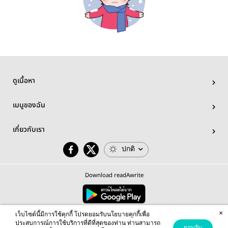
ดูเนื้อหา
เมนูของฉัน
เกี่ยวกับเรา
ปกติ
Download readAwrite
×
© 2026 readAwrite.com by MEB Corporation Public Company Limited
เว็บไซต์นี้มีการใช้คุกกี้ โปรดยอมรับนโยบายคุกกี้เพื่อ
This site is protected by reCAPTCHA and the Google
Privacy Policy
and
Terms of Service
apply.
ประสบการณ์การใช้บริการที่ดีที่สุดของท่าน ท่านสามารถ
ยอมรับ