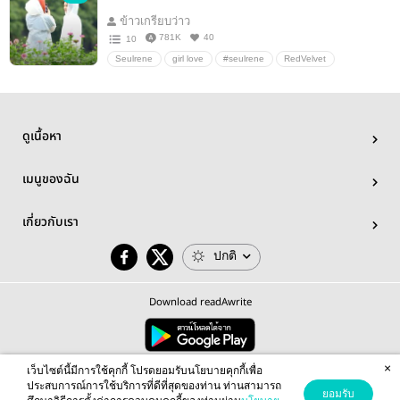
ข้าวเกรียบว่าว
781K
40
10
Seulrene
girl love
#seulrene
RedVelvet
Seulgi
IRENE
อื่นๆ
ลิปสติกสีลิลลี่
ดูเนื้อหา
เมนูของฉัน
เกี่ยวกับเรา
ปกติ
Download readAwrite
×
© 2026 readAwrite.com by MEB Corporation Public Company Limited
เว็บไซต์นี้มีการใช้คุกกี้ โปรดยอมรับนโยบายคุกกี้เพื่อ
This site is protected by reCAPTCHA and the Google
Privacy Policy
and
Terms of Service
apply.
ประสบการณ์การใช้บริการที่ดีที่สุดของท่าน ท่านสามารถ
ยอมรับ