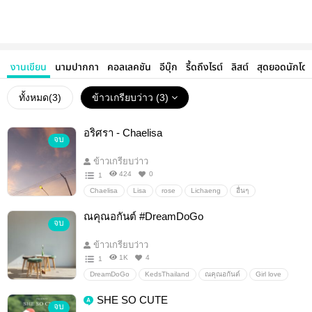
งานเขียน
นามปากกา
คอลเลคชัน
อีบุ๊ก
รี้ดถึงไรต์
ลิสต์
สุดยอดนักโด
ทั้งหมด(
3
)
ข้าวเกรียบว่าว (3)
อริศรา - Chaelisa
จบ
ข้าวเกรียบว่าว
424
0
1
Chaelisa
Lisa
rose
Lichaeng
อื่นๆ
ณคุณอกันต์ #DreamDoGo
จบ
ข้าวเกรียบว่าว
1K
4
1
DreamDoGo
KedsThailand
ณคุณอกันต์
Girl love
Seulrene
RedVelvet
Seulgi
IRENE
SHE SO CUTE
จบ