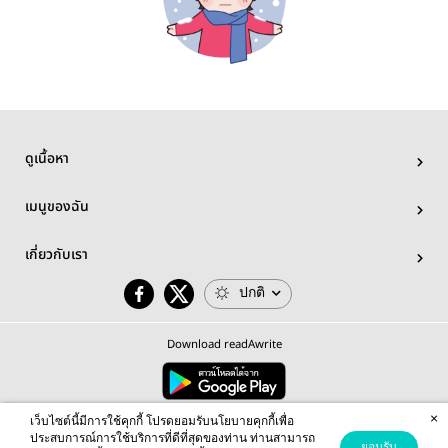
ดูเนื้อหา
เมนูของฉัน
เกี่ยวกับเรา
ปกติ
Download readAwrite
×
© 2026 readAwrite.com by MEB Corporation Public Company Limited
เว็บไซต์นี้มีการใช้คุกกี้ โปรดยอมรับนโยบายคุกกี้เพื่อ
This site is protected by reCAPTCHA and the Google
Privacy Policy
and
Terms of Service
apply.
ประสบการณ์การใช้บริการที่ดีที่สุดของท่าน ท่านสามารถ
ยอมรับ