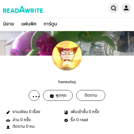
นิยาย
แฟนฟิค
การ์ตูน
haneulxq
พูดคุย
ติดตาม
งานเขียน
เรื่อง
เพิ่มเข้าชั้น
ครั้ง
0
0
อ่าน
ครั้ง
รี้ด
read
0
0
ติดตาม
คน
0