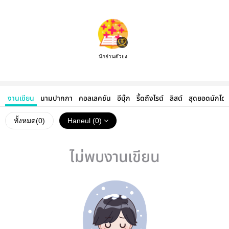
นักอ่านตัวยง
งานเขียน
นามปากกา
คอลเลคชัน
อีบุ๊ก
รี้ดถึงไรต์
ลิสต์
สุดยอดนักโด
ทั้งหมด(
0
)
Haneul (0)
ไม่พบงานเขียน