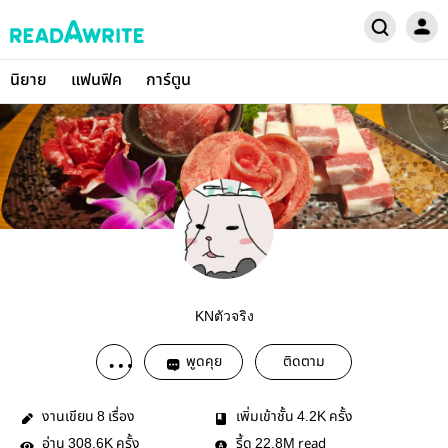
นิยาย
แฟนฟิค
การ์ตูน
KNตัวจริง
พูดคุย
ติดตาม
งานเขียน
เรื่อง
เพิ่มเข้าชั้น
ครั้ง
8
4.2K
อ่าน
ครั้ง
รี้ด
read
308.6K
22.8M