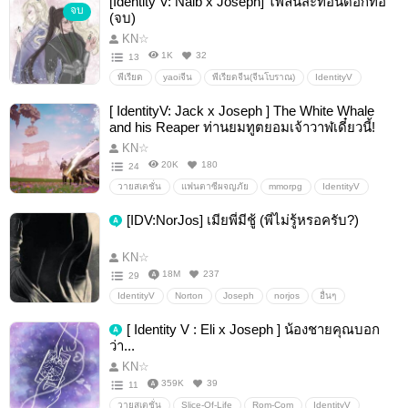
[Identity V: Naib x Joseph] ไพลินสะท้อนดอกท้อ
จบ
IdentityV
JosephDesaulniers
CarlSeph
alljoseph
(จบ)
nortonxjoseph
KN☆
1K
32
13
พีเรียด
yaoiจีน
พีเรียดจีน(จีนโบราณ)
IdentityV
Naibxjoseph
NaibJos
Naib
Joseph
[ IdentityV: Jack x Joseph ] The White Whale
and his Reaper ท่านยมทูตยอมเจ้าวาฬเดี๋ยวนี้!
KN☆
20K
180
24
วายสเตชั่น
แฟนตาซีผจญภัย
mmorpg
IdentityV
IdentityVAU
JackJoseph
jackseph
JackxJoseph
[IDV:NorJos] เมียพี่มีชู้ (พี่ไม่รู้หรอครับ?)
แจ็คxโจเซฟ
KN☆
18M
237
29
IdentityV
Norton
Joseph
norjos
อื่นๆ
วายสเตชั่น
[ Identity V : Eli x Joseph ] น้องชายคุณบอก
ว่า...
KN☆
359K
39
11
วายสเตชั่น
Slice-Of-Life
Rom-Com
IdentityV