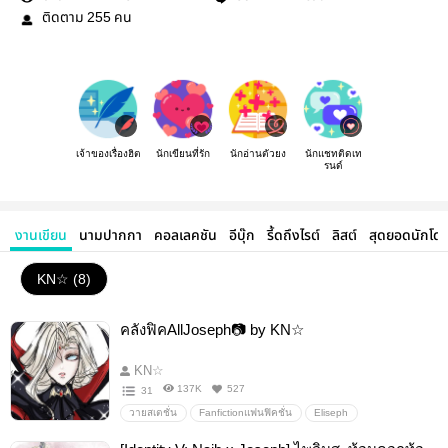
ติดตาม
คน
255
เจ้าของเรื่องฮิต
นักเขียนที่รัก
นักอ่านตัวยง
นักแชทติดเท
รนด์
งานเขียน
นามปากกา
คอลเลคชัน
อีบุ๊ก
รี้ดถึงไรต์
ลิสต์
สุดยอดนักโด
KN☆ (8)
คลังฟิคAllJoseph📷 by KN☆
KN☆
137K
527
31
วายสเตชั่น
Fanfictionแฟนฟิคชั่น
Eliseph
NaibJoseph
hastseph
jackseph
norjos