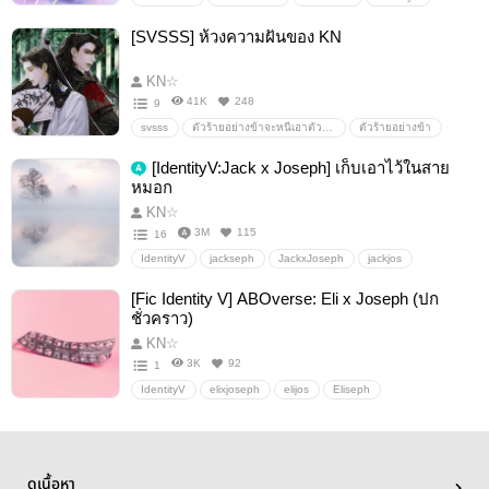
elixjoseph
elijos
Eliseph
Eli
Joseph
[SVSSS] ห้วงความฝันของ KN
KN☆
41K
248
9
svsss
ตัวร้ายอย่างข้าจะหนีเอาตัวรอดยังไงดี
ตัวร้ายอย่างข้า
ฟิคตัวร้ายฯ
ปิงชิว
อื่นๆ
วายสเตชั่น
[IdentityV:Jack x Joseph] เก็บเอาไว้ในสาย
หมอก
KN☆
3M
115
16
IdentityV
jackseph
JackxJoseph
jackjos
JackJoseph
อื่นๆ
วายสเตชั่น
[Fic Identity V] ABOverse: Eli x Joseph (ปก
ชั่วคราว)
KN☆
3K
92
1
IdentityV
elixjoseph
elijos
Eliseph
seergrapher
EliJoseph
อื่นๆ
วายสเตชั่น
ดูเนื้อหา