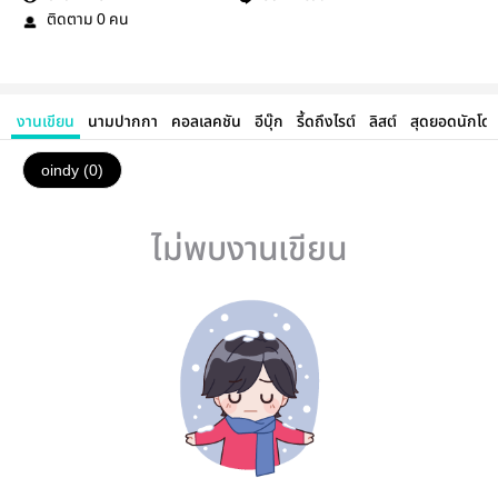
ติดตาม
คน
0
งานเขียน
นามปากกา
คอลเลคชัน
อีบุ๊ก
รี้ดถึงไรต์
ลิสต์
สุดยอดนักโด
oindy (0)
ไม่พบงานเขียน