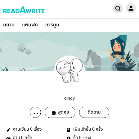
นิยาย
แฟนฟิค
การ์ตูน
oindy
พูดคุย
ติดตาม
งานเขียน
เรื่อง
เพิ่มเข้าชั้น
ครั้ง
0
0
อ่าน
ครั้ง
รี้ด
read
0
0