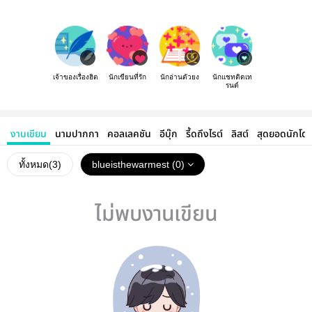
เจ้าของเรื่องฮิต
นักเขียนที่รัก
นักอ่านตัวยง
นักแชทติดเท
รนด์
งานเขียน
นามปากกา
คอลเลคชัน
อีบุ๊ก
รี้ดถึงไรต์
ลิสต์
สุดยอดนักโด
ทั้งหมด(
3
)
blueisthewarmest (0)
ไม่พบงานเขียน