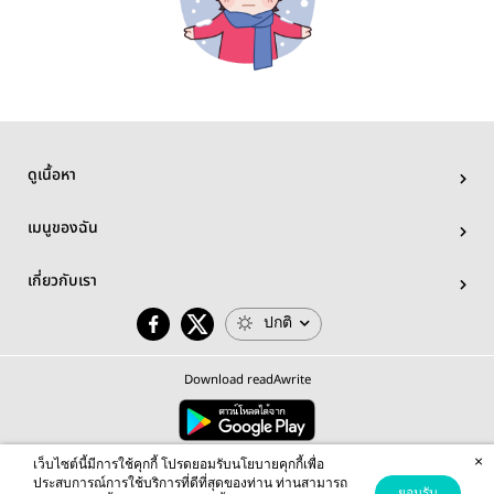
ดูเนื้อหา
เมนูของฉัน
เกี่ยวกับเรา
ปกติ
Download readAwrite
×
© 2026 readAwrite.com by MEB Corporation Public Company Limited
เว็บไซต์นี้มีการใช้คุกกี้ โปรดยอมรับนโยบายคุกกี้เพื่อ
This site is protected by reCAPTCHA and the Google
Privacy Policy
and
Terms of Service
apply.
ประสบการณ์การใช้บริการที่ดีที่สุดของท่าน ท่านสามารถ
ยอมรับ