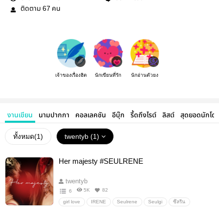
ติดตาม
คน
67
เจ้าของเรื่องฮิต
นักเขียนที่รัก
นักอ่านตัวยง
งานเขียน
นามปากกา
คอลเลคชัน
อีบุ๊ก
รี้ดถึงไรต์
ลิสต์
สุดยอดนักโด
ทั้งหมด(
1
)
twentyb (1)
Her majesty #SEULRENE
twentyb
5K
82
6
girl love
IRENE
Seulrene
Seulgi
ซึลรีน
อื่นๆ