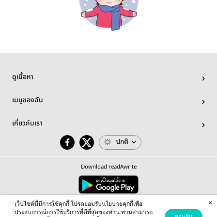
ดูเนื้อหา
เมนูของฉัน
เกี่ยวกับเรา
ปกติ
Download readAwrite
×
© 2026 readAwrite.com by MEB Corporation Public Company Limited
เว็บไซต์นี้มีการใช้คุกกี้ โปรดยอมรับนโยบายคุกกี้เพื่อ
This site is protected by reCAPTCHA and the Google
Privacy Policy
and
Terms of Service
apply.
ประสบการณ์การใช้บริการที่ดีที่สุดของท่าน ท่านสามารถ
ยอมรับ