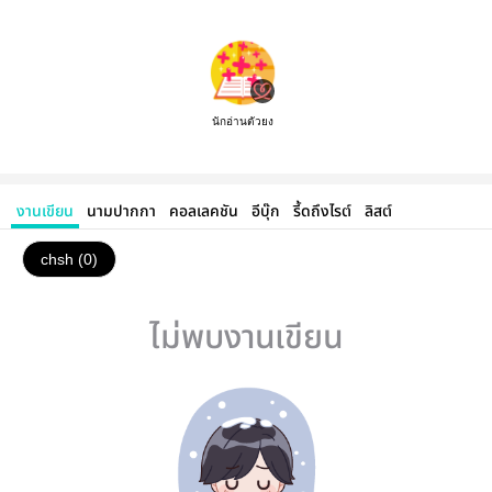
นักอ่านตัวยง
งานเขียน
นามปากกา
คอลเลคชัน
อีบุ๊ก
รี้ดถึงไรต์
ลิสต์
chsh (0)
ไม่พบงานเขียน