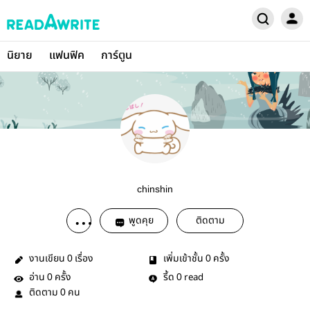
นิยาย
แฟนฟิค
การ์ตูน
chinshin
พูดคุย
ติดตาม
งานเขียน
เรื่อง
เพิ่มเข้าชั้น
ครั้ง
0
0
อ่าน
ครั้ง
รี้ด
read
0
0
ติดตาม
คน
0