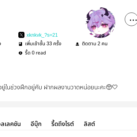
xknkvk_?s=21
57492
ง
เพิ่มเข้าชั้น
ครั้ง
ติดตาม
คน
33
2
รี้ด
read
0
อยู่ในช่วงฝึกอยู่คับ ฝากผลงานวาดหน่อยนะคะ🥺🤍
ลเลคชัน
อีบุ๊ก
รี้ดถึงไรต์
ลิสต์