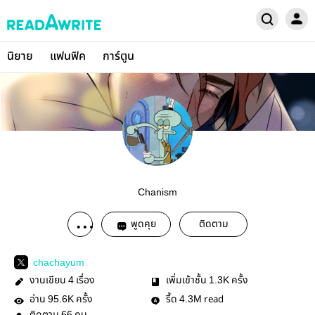
นิยาย
แฟนฟิค
การ์ตูน
Chanism
พูดคุย
ติดตาม
chachayum
งานเขียน
เรื่อง
เพิ่มเข้าชั้น
ครั้ง
4
1.3K
อ่าน
ครั้ง
รี้ด
read
95.6K
4.3M
66