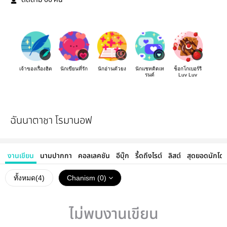
ติดตาม
คน
เจ้าของเรื่องฮิต
นักเขียนที่รัก
นักอ่านตัวยง
นักแชทติดเท
ช็อกโกเบอร์รี
รนด์
Luv Luv
ฉันนาตาชา โรมานอฟ
งานเขียน
นามปากกา
คอลเลคชัน
อีบุ๊ก
รี้ดถึงไรต์
ลิสต์
สุดยอดนักโด
ทั้งหมด(
4
)
Chanism (0)
ไม่พบงานเขียน