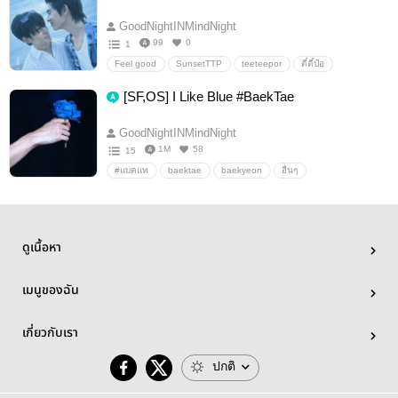
GoodNightINMindNight
99
0
1
Feel good
SunsetTTP
teeteepor
ตี๋ตี๋ป๋อ
[SF,OS] I Like Blue #BaekTae
GoodNightINMindNight
1M
58
15
#แบคแท
baektae
baekyeon
อื่นๆ
ห้องแห่งความรัก
ดูเนื้อหา
เมนูของฉัน
เกี่ยวกับเรา
ปกติ