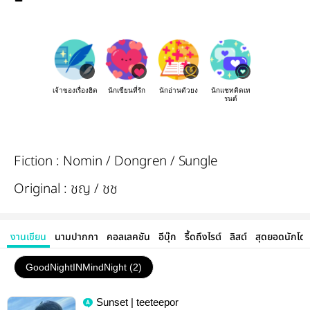
เจ้าของเรื่องฮิต
นักเขียนที่รัก
นักอ่านตัวยง
นักแชทติดเท
รนด์
Fiction : Nomin / Dongren / Sungle
Original : ชญ / ชช
งานเขียน
นามปากกา
คอลเลคชัน
อีบุ๊ก
รี้ดถึงไรต์
ลิสต์
สุดยอดนักโด
GoodNightINMindNight (2)
Sunset | teeteepor