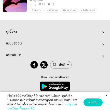
2K
12
9
มินฮวาน
นยอนแจน
คิมแจฮวาน
ฮวังมินฮยอน
เรื่องสั้น
Fanfiction แฟนฟิคชั่น
Boy love
อื่นๆ
วายสเตชั่น
ดูเนื้อหา
เมนูของฉัน
เกี่ยวกับเรา
ปกติ
Download readAwrite
×
© 2026 readAwrite.com by MEB Corporation Public Company Limited
เว็บไซต์นี้มีการใช้คุกกี้ โปรดยอมรับนโยบายคุกกี้เพื่อ
This site is protected by reCAPTCHA and the Google
Privacy Policy
and
Terms of Service
apply.
ประสบการณ์การใช้บริการที่ดีที่สุดของท่าน ท่านสามารถ
ยอมรับ
ศึกษาวิธีการตั้งค่าการควบคุมคุกกี้ของท่านผ่าน
นโยบาย
การใช้คุกกี้ของเราที่นี่