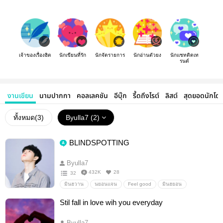
เจ้าของเรื่องฮิต
นักเขียนที่รัก
นักจัดรายการ
นักอ่านตัวยง
นักแชทติดเท
รนด์
งานเขียน
นามปากกา
คอลเลคชัน
อีบุ๊ก
รี้ดถึงไรต์
ลิสต์
สุดยอดนักโด
ทั้งหมด(
3
)
Byulla7 (2)
BLINDSPOTTING
Byulla7
432K
28
32
มินฮวาน
นยอนแจน
Feel good
มินฮยอน
แจฮวาน
Stil fall in love wih you everyday
Byulla7