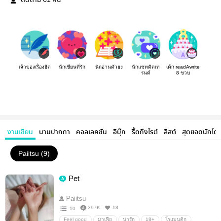
ติดตาม
คน
เจ้าของเรื่องฮิต
นักเขียนที่รัก
นักอ่านตัวยง
นักแชทติดเท
เค้ก readAwrite
รนด์
8 ขวบ
งานเขียน
นามปากกา
คอลเลคชัน
อีบุ๊ก
รี้ดถึงไรต์
ลิสต์
สุดยอดนักโด
Paiitsu (9)
Pet
Paiitsu
397K
18
10
Feel good
มาเฟีย
น่ารัก
18+
โรแมนติก