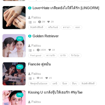
ทิวากานต์
เจ้าแมวของทิวา
หลิงออม
lingorm
Love×Hate เกลียดยังไงให้ได้รัก [LINGORM]
Paiitsu
2M
29
33
ลิปสติกสีลิลลี่
พรีมกันณ์
ดราม่า
ตลก
นิยายโรแมนติก
นิยายวาย
18+
GirlLove/Yuri
Golden Retriever
จบ
Fanfictionแฟนฟิคชั่น
หลิงออม
lingorm
Paiitsu
160K
18
6
Feel good
ความรัก
น่ารัก
รักวัยรุ่น
ข้าวฟ่างแก้วตา
หลิงออม
lingorm
Fiancée คู่หมั้น
จบ
Paiitsu
4K
15
8
ฟิคคู่หมั้นน้องแท
แทนี่
นี่แท
อื่นๆ
ลิปสติกสีลิลลี่
Kissing U แกล้งจุ๊บให้เธอรัก #NyTae
จบ
Paiitsu