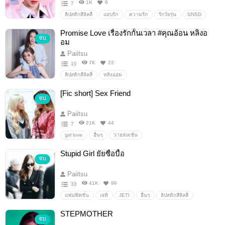
1K
6
7
ลิปสติกสีลิลลี่
แอบรัก
ความรัก
รักวัยรุ่น
SNSD
Nytae
girls'generation
แทนี่
taengsic
Promise Love เรื่องรักกั้นเวลา #คุณอ้อน หลิงอ
จบ
TaeNySic
อม
Paiitsu
7K
22
10
ลิปสติกสีลิลลี่
หลิงออม
[Fic short] Sex Friend
จบ
Paiitsu
21K
44
7
girl love
อื่นๆ
วายสเตชั่น
Stupid Girl ยัยซื่อบื้อ
จบ
Paiitsu
41K
99
33
แฟนฟิคชั่น
เจทิ
JETI
อื่นๆ
ลิปสติกสีลิลลี่
STEPMOTHER
จบ