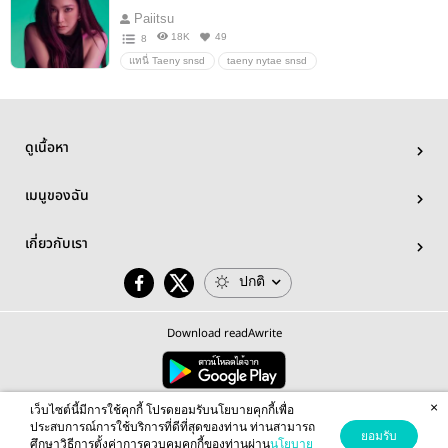
Paiitsu
18K
49
8
แทนี่ Taeny snsd
taeny nytae snsd
ดูเนื้อหา
เมนูของฉัน
เกี่ยวกับเรา
ปกติ
Download readAwrite
×
© 2026 readAwrite.com by MEB Corporation Public Company Limited
เว็บไซต์นี้มีการใช้คุกกี้ โปรดยอมรับนโยบายคุกกี้เพื่อ
This site is protected by reCAPTCHA and the Google
Privacy Policy
and
Terms of Service
apply.
ประสบการณ์การใช้บริการที่ดีที่สุดของท่าน ท่านสามารถ
ยอมรับ
ศึกษาวิธีการตั้งค่าการควบคุมคุกกี้ของท่านผ่าน
นโยบาย