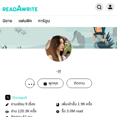
นิยาย
แฟนฟิค
การ์ตูน
-면
พูดคุย
ติดตาม
Goragutt
งานเขียน
เรื่อง
เพิ่มเข้าชั้น
ครั้ง
9
1.9K
อ่าน
ครั้ง
รี้ด
read
120.3K
3.0M
61