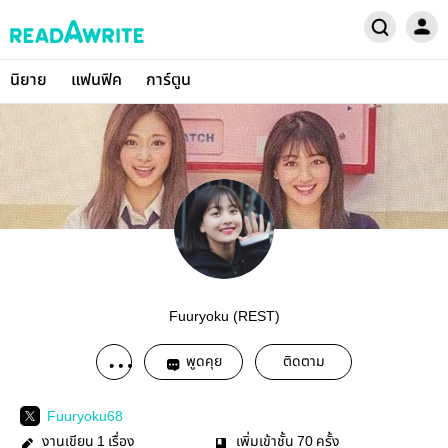
นิยาย
แฟนฟิค
การ์ตูน
Fuuryoku (REST)
พูดคุย
ติดตาม
Fuuryoku68
งานเขียน
เรื่อง
เพิ่มเข้าชั้น
ครั้ง
1
70