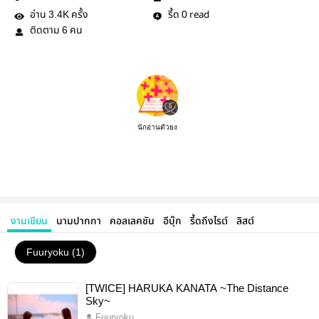
อ่าน
ครั้ง
รี้ด
read
3.4K
0
ติดตาม
คน
6
นักอ่านตัวยง
งานเขียน
นามปากกา
คอลเลคชัน
อีบุ๊ก
รี้ดถึงไรต์
ลิสต์
Fuuryoku (1)
[TWICE] HARUKA KANATA ~The Distance
Sky~
Fuuryoku