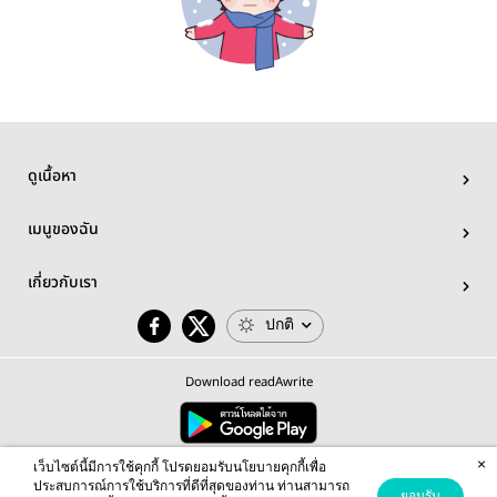
ดูเนื้อหา
เมนูของฉัน
เกี่ยวกับเรา
ปกติ
Download readAwrite
×
© 2026 readAwrite.com by MEB Corporation Public Company Limited
เว็บไซต์นี้มีการใช้คุกกี้ โปรดยอมรับนโยบายคุกกี้เพื่อ
This site is protected by reCAPTCHA and the Google
Privacy Policy
and
Terms of Service
apply.
ประสบการณ์การใช้บริการที่ดีที่สุดของท่าน ท่านสามารถ
ยอมรับ