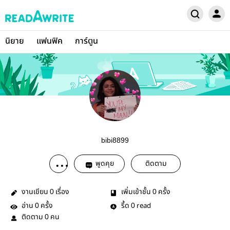
นิยาย
แฟนฟิค
การ์ตูน
bibi8899
พูดคุย
ติดตาม
งานเขียน
เรื่อง
เพิ่มเข้าชั้น
ครั้ง
0
0
อ่าน
ครั้ง
รี้ด
read
0
0
ติดตาม
คน
0