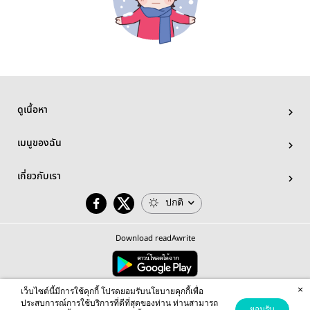
ดูเนื้อหา
เมนูของฉัน
เกี่ยวกับเรา
ปกติ
Download readAwrite
×
© 2026 readAwrite.com by MEB Corporation Public Company Limited
เว็บไซต์นี้มีการใช้คุกกี้ โปรดยอมรับนโยบายคุกกี้เพื่อ
This site is protected by reCAPTCHA and the Google
Privacy Policy
and
Terms of Service
apply.
ประสบการณ์การใช้บริการที่ดีที่สุดของท่าน ท่านสามารถ
ยอมรับ