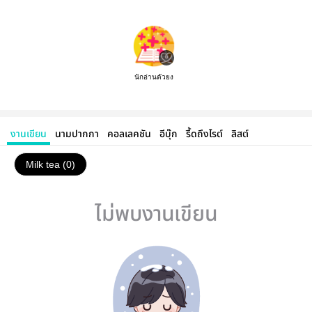
นักอ่านตัวยง
งานเขียน
นามปากกา
คอลเลคชัน
อีบุ๊ก
รี้ดถึงไรต์
ลิสต์
Milk tea (0)
ไม่พบงานเขียน