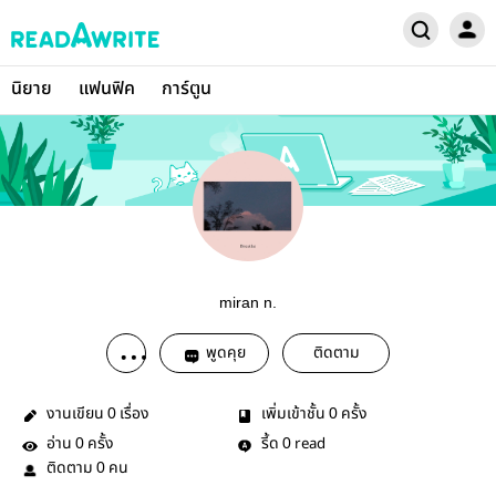
นิยาย
แฟนฟิค
การ์ตูน
miran n.
พูดคุย
ติดตาม
งานเขียน
เรื่อง
เพิ่มเข้าชั้น
ครั้ง
0
0
อ่าน
ครั้ง
รี้ด
read
0
0
ติดตาม
คน
0