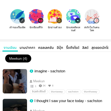
เจ้าของเรื่องฮิต
นักเขียนที่รัก
นักอ่านตัวยง
นักแชทติดเท
ส่งรักในวันคน
รนด์
โสด
งานเขียน
นามปากกา
คอลเลคชัน
อีบุ๊ก
รี้ดถึงไรต์
ลิสต์
สุดยอดนักโด
Meekun (4)
imagine - sachston
Meekun
3K
8
1
ลิปสติกสีลิลลี่
bluntaway
sachston
blunthaway
I thought I saw your face today - sachston
Meekun