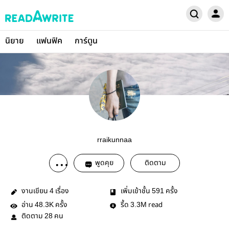
นิยาย
แฟนฟิค
การ์ตูน
rraikunnaa
พูดคุย
ติดตาม
งานเขียน
เรื่อง
เพิ่มเข้าชั้น
ครั้ง
4
591
อ่าน
ครั้ง
รี้ด
read
48.3K
3.3M
ติดตาม
คน
28