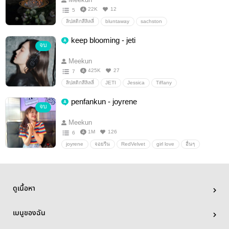
22K
12
5
ลิปสติกสีลิลลี่
bluntaway
sachston
keep blooming - jeti
จบ
Meekun
425K
27
7
ลิปสติกสีลิลลี่
JETI
Jessica
Tiffany
penfankun - joyrene
จบ
Meekun
1M
126
6
joyrene
จอยรีน
RedVelvet
girl love
อื่นๆ
ลิปสติกสีลิลลี่
ดูเนื้อหา
เมนูของฉัน