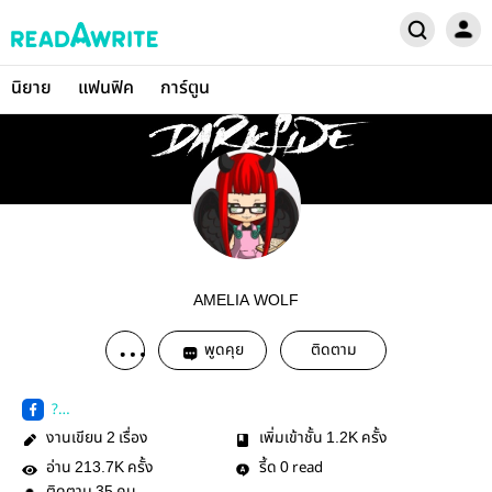
นิยาย
แฟนฟิค
การ์ตูน
AMELIA WOLF
พูดคุย
ติดตาม
?
modal=admin_todo_tou
งานเขียน
เรื่อง
เพิ่มเข้าชั้น
ครั้ง
2
1.2K
r
อ่าน
ครั้ง
รี้ด
read
213.7K
0
35