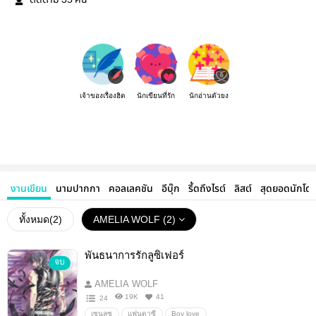
ติดตาม
คน
เจ้าของเรื่องฮิต
นักเขียนที่รัก
นักอ่านตัวยง
งานเขียน
นามปากกา
คอลเลคชัน
อีบุ๊ก
รี้ดถึงไรต์
ลิสต์
สุดยอดนักโด
ทั้งหมด(
2
)
AMELIA WOLF (2)
พันธนาการรักลูซิเฟอร์
จบ
AMELIA WOLF
19K
41
24
เซนลูซ
แฟนตาซี
Boy love