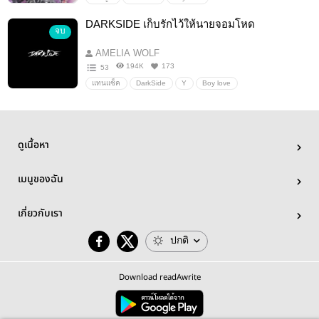
DARKSIDE เก็บรักไว้ให้นายจอมโหด
จบ
AMELIA WOLF
194K
173
53
แทนแซ็ค
DarkSide
Y
Boy love
ดูเนื้อหา
เมนูของฉัน
เกี่ยวกับเรา
ปกติ
Download readAwrite