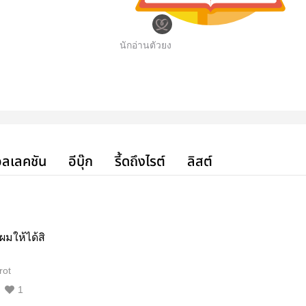
นักอ่านตัวยง
ลเลคชัน
อีบุ๊ก
รี้ดถึงไรต์
ลิสต์
ผมให้ได้สิ
rot
1