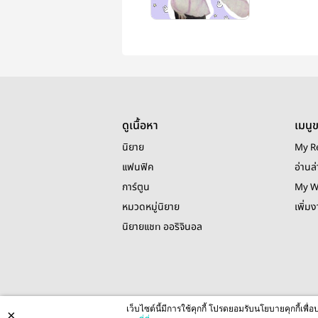
ดูเนื้อหา
เมนู
นิยาย
My R
แฟนฟิค
อ่านล่
การ์ตูน
My W
หมวดหมู่นิยาย
เพิ่ม
นิยายแชท ออริจินอล
เว็บไซต์นี้มีการใช้คุกกี้ โปรดยอมรับนโยบายคุกกี้เพ
×