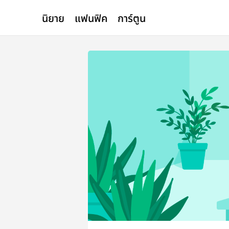
นิยาย
แฟนฟิค
การ์ตูน