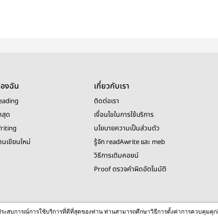
ของฉัน
เกี่ยวกับเรา
eading
ติดต่อเรา
าสุด
เงื่อนไขในการใช้บริการ
riting
นโยบายความเป็นส่วนตัว
งานเขียนใหม่
รู้จัก readAwrite และ meb
วิธีการเติมคอยน์
Proof ตรวจคำผิดอัตโนมัติ
© 2026 readAwrite.com by MEB Corporation Public Company Limited
ื่อประสบการณ์การใช้บริการที่ดีที่สุดของท่าน ท่านสามารถศึกษาวิธีการตั้งค่าการควบคุมคุก
This site is protected by reCAPTCHA and the Google
Privacy Policy
and
Terms of Service
apply.