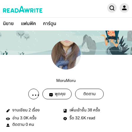
นิยาย
แฟนฟิค
การ์ตูน
MoruMoru
พูดคุย
ติดตาม
งานเขียน
เรื่อง
เพิ่มเข้าชั้น
ครั้ง
2
38
อ่าน
ครั้ง
รี้ด
read
3.0K
32.6K
ติดตาม
คน
0