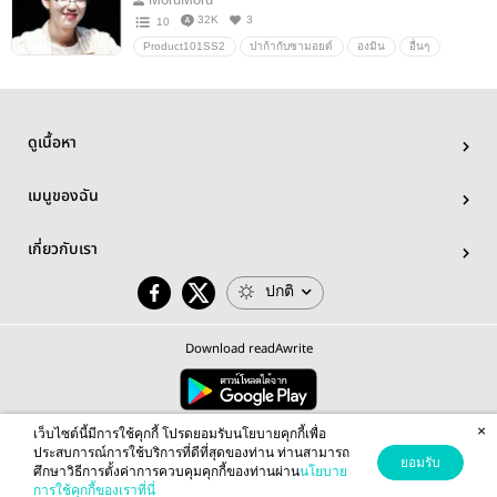
32K
3
10
Product101SS2
ปาก้ากับซามอยด์
องมิน
อื่นๆ
วายสเตชั่น
ดูเนื้อหา
เมนูของฉัน
เกี่ยวกับเรา
ปกติ
Download readAwrite
×
© 2026 readAwrite.com by MEB Corporation Public Company Limited
เว็บไซต์นี้มีการใช้คุกกี้ โปรดยอมรับนโยบายคุกกี้เพื่อ
This site is protected by reCAPTCHA and the Google
Privacy Policy
and
Terms of Service
apply.
ประสบการณ์การใช้บริการที่ดีที่สุดของท่าน ท่านสามารถ
ยอมรับ
ศึกษาวิธีการตั้งค่าการควบคุมคุกกี้ของท่านผ่าน
นโยบาย
การใช้คุกกี้ของเราที่นี่