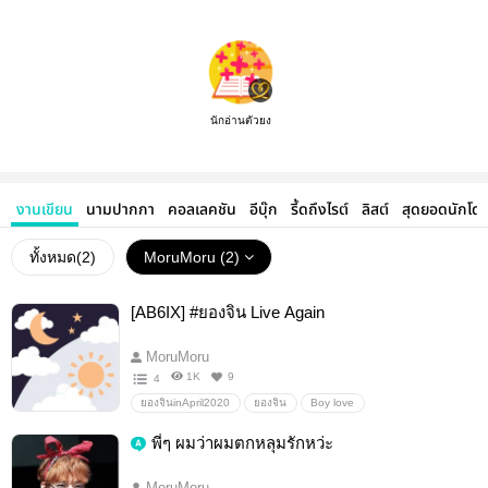
นักอ่านตัวยง
งานเขียน
นามปากกา
คอลเลคชัน
อีบุ๊ก
รี้ดถึงไรต์
ลิสต์
สุดยอดนักโด
ทั้งหมด(
2
)
MoruMoru (2)
[AB6IX] #ยองจิน Live Again
MoruMoru
1K
9
4
ยองจินinApril2020
ยองจิน
Boy love
Fanfiction แฟนฟิคชั่น
AB6IX
พี่ๆ ผมว่าผมตกหลุมรักหว่ะ
MoruMoru