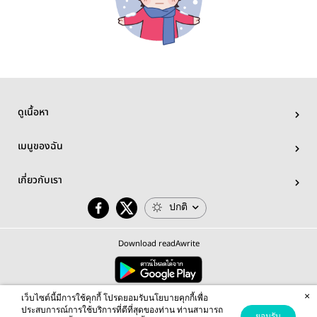
ดูเนื้อหา
เมนูของฉัน
เกี่ยวกับเรา
ปกติ
Download readAwrite
×
© 2026 readAwrite.com by MEB Corporation Public Company Limited
เว็บไซต์นี้มีการใช้คุกกี้ โปรดยอมรับนโยบายคุกกี้เพื่อ
This site is protected by reCAPTCHA and the Google
Privacy Policy
and
Terms of Service
apply.
ประสบการณ์การใช้บริการที่ดีที่สุดของท่าน ท่านสามารถ
ยอมรับ