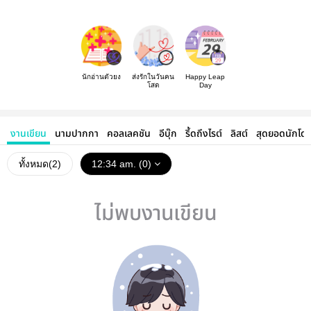
นักอ่านตัวยง
ส่งรักในวันคน
Happy Leap
โสด
Day
งานเขียน
นามปากกา
คอลเลคชัน
อีบุ๊ก
รี้ดถึงไรต์
ลิสต์
สุดยอดนักโด
ทั้งหมด(
2
)
12:34 am. (0)
ไม่พบงานเขียน