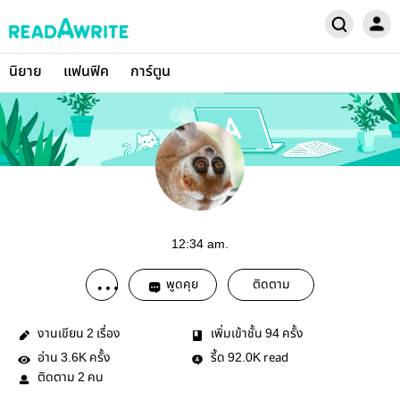
นิยาย
แฟนฟิค
การ์ตูน
12:34 am.
พูดคุย
ติดตาม
งานเขียน
เรื่อง
เพิ่มเข้าชั้น
ครั้ง
2
94
อ่าน
ครั้ง
รี้ด
read
3.6K
92.0K
ติดตาม
คน
2