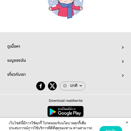
ดูเนื้อหา
เมนูของฉัน
เกี่ยวกับเรา
ปกติ
Download readAwrite
×
© 2026 readAwrite.com by MEB Corporation Public Company Limited
เว็บไซต์นี้มีการใช้คุกกี้ โปรดยอมรับนโยบายคุกกี้เพื่อ
This site is protected by reCAPTCHA and the Google
Privacy Policy
and
Terms of Service
apply.
ประสบการณ์การใช้บริการที่ดีที่สุดของท่าน ท่านสามารถ
ยอมรับ