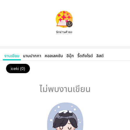
นักอ่านตัวยง
งานเขียน
นามปากกา
คอลเลคชัน
อีบุ๊ก
รี้ดถึงไรต์
ลิสต์
iceki (0)
ไม่พบงานเขียน