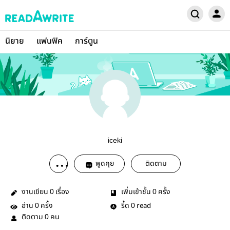
นิยาย
แฟนฟิค
การ์ตูน
iceki
พูดคุย
ติดตาม
งานเขียน
เรื่อง
เพิ่มเข้าชั้น
ครั้ง
0
0
อ่าน
ครั้ง
รี้ด
read
0
0
ติดตาม
คน
0